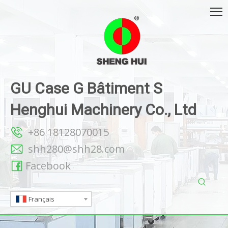
GU Case G Bâtiment S
Henghui Machinery Co., Ltd
+86 18128070015
shh280@shh28.com
Facebook
Français