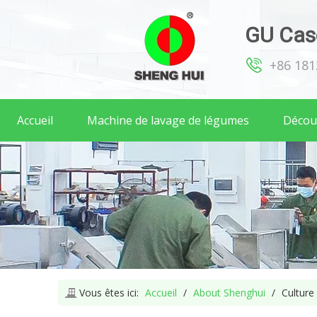
GU Case
+86 18
Accueil
Machine de lavage de légumes
Décou
Vous êtes ici:
Accueil
/
About Shenghui
/
Culture