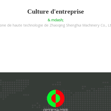
Culture d'entreprise
& mdash;
one de haute technologie de Zhaoqing Shenghui Machinery Co., L