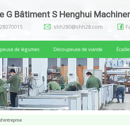
 G Bâtiment S Henghui Machinery
128070015
shh280@shh28.com
F
peuse de légumes
Découpeuse de viande
Écaill
 d'entreprise