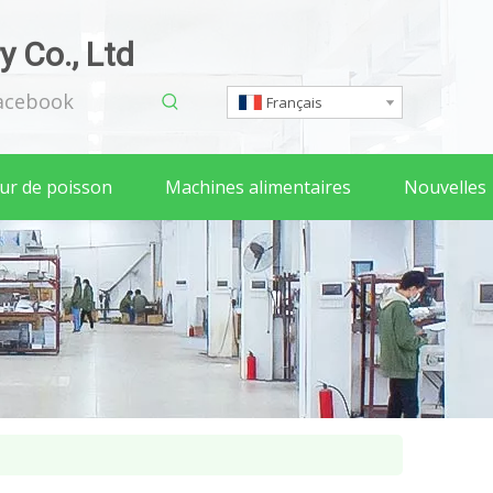
 Co., Ltd
acebook
Français
eur de poisson
Machines alimentaires
Nouvelles