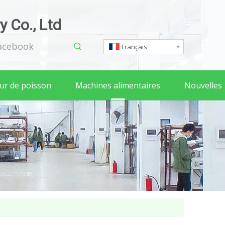
 Co., Ltd
acebook
Français
eur de poisson
Machines alimentaires
Nouvelles