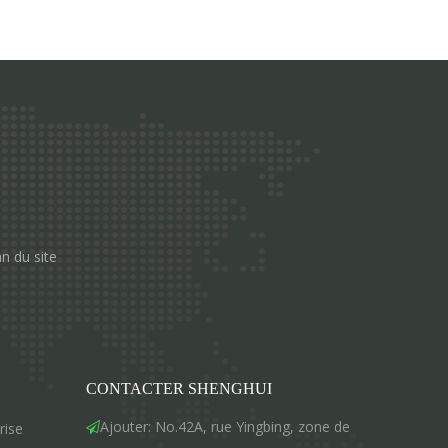
an du site
CONTACTER SHENGHUI
Ajouter: No.42A, rue Yingbing, zone de
rise
