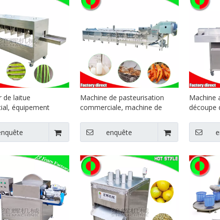
 de laitue
Machine de pasteurisation
Machine 
al, équipement
commerciale, machine de
découpe d
age d'aubergines
stérilisation, machine de
cornichon
 éplucheur d'ignames,
blanchiment, ligne de
coupe-lé
enquête
enquête
e
nt alimentaire de
production de stérilisation à
alimentai
machine à éplucher la
haute température
découpe 