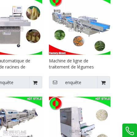
automatique de
Machine de ligne de
e racines de
traitement de légumes
s de choucroute,
commerciaux, machine à laver
gumes, machine
les légumes, machine de
nquête
enquête
re, équipement de
nettoyage des fruits, laveuse
de chou
de salade non destructive