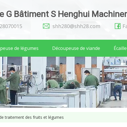
 G Bâtiment S Henghui Machinery
128070015
shh280@shh28.com
F
peuse de légumes
Découpeuse de viande
Écaill
e traitement des fruits et légumes