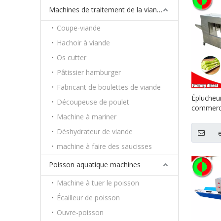
Machines de traitement de la viande
Coupe-viande
Hachoir à viande
Os cutter
Pâtissier hamburger
Fabricant de boulettes de viande
Éplucheur
Découpeuse de poulet
commerci
Machine à mariner
d'épluch
longues,
Déshydrateur de viande
équipeme
machine à faire des saucisses
cuisine, 
laitue
Poisson aquatique machines
Machine à tuer le poisson
Écailleur de poisson
Ouvre-poisson