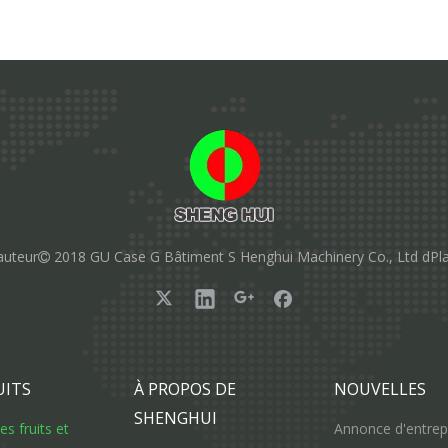
auteur
2018 GU Case G Bâtiment S Henghui Machinery Co., Ltd d
Pl

UITS
À PROPOS DE
NOUVELLES
SHENGHUI
s fruits et
Annonce d'entrep