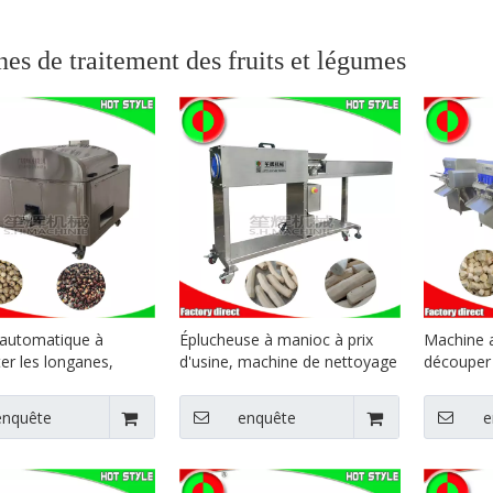
es de traitement des fruits et légumes
automatique à
Éplucheuse à manioc à prix
Machine 
er les longanes,
d'usine, machine de nettoyage
découper 
à dénoyauter les
du manioc, machine
maïs, mac
ouges, machine
alimentaire, éplucheuse à
manioc
enquête
enquête
e
ire, machine à
manioc
r les cerises