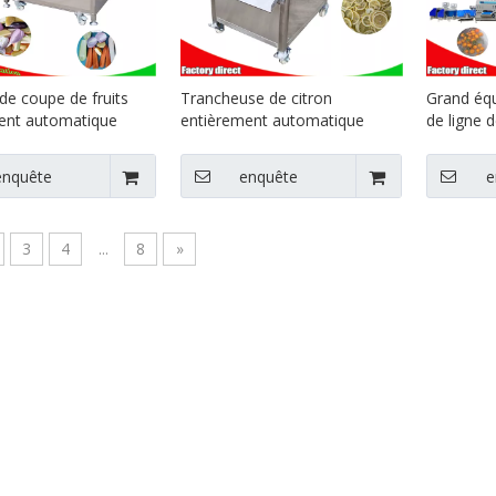
de coupe de fruits
Trancheuse de citron
Grand équ
ent automatique
entièrement automatique
de ligne 
de coupe de fruits
trancheuse de citron
déshydrat
de réduction de
trancheuse de banane cuisine
de fruits
enquête
enquête
e
e chou Équipement
Équipement alimentaire
re
3
4
...
8
»