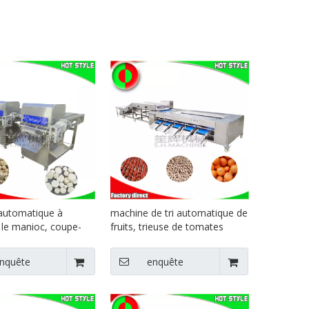
automatique à
machine de tri automatique de
le manioc, coupe-
fruits, trieuse de tomates
hine à découper le
cerises, calibreuse de pommes
de terre, calibreuse de
nquête
enquête
myrtilles