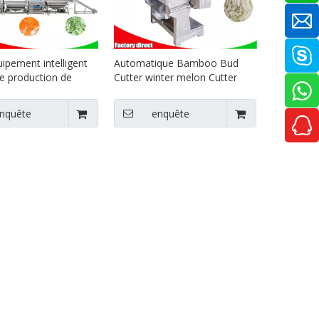
ipement intelligent
Automatique Bamboo Bud
de production de
Cutter winter melon Cutter
ation de nettoyage
cuisine Équipement
 et légumes de vortex
alimentaire cutter
nquête
enquête