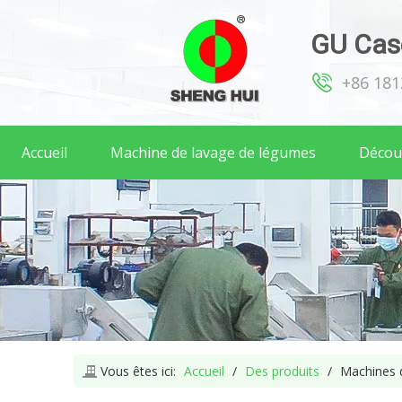
GU Case
+86 18
Accueil
Machine de lavage de légumes
Décou
Vous êtes ici:
Accueil
/
Des produits
/
Machines d