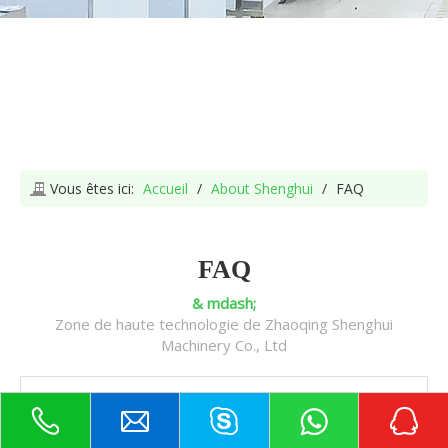
Vous êtes ici:
Accueil
/
About Shenghui
/
FAQ
FAQ
& mdash;
Zone de haute technologie de Zhaoqing Shenghui
Machinery Co., Ltd
Combien est MOQ de votre machine?
Notre quantité minimum de commande est 1 pc