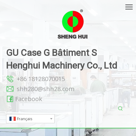
GU Case G Bâtiment S
Henghui Machinery Co., Ltd
+86 18128070015
shh280@shh28.com
Facebook
Français