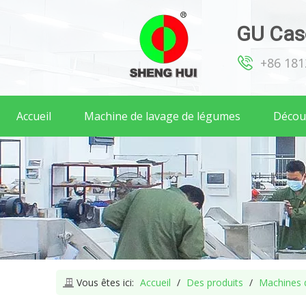
GU Case
+86 18
Accueil
Machine de lavage de légumes
Décou
Vous êtes ici:
Accueil
/
Des produits
/
Machines d