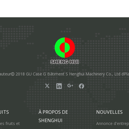
auteur
2018 GU Case G Bâtiment S Henghui Machinery Co., Ltd d
Pl

UITS
À PROPOS DE
NOUVELLES
SHENGHUI
s fruits et
Annonce d'entrep