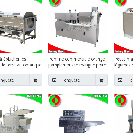
à éplucher les
Pomme commerciale orange
Petite m
e terre automatique
pamplemousse mangue poire
légumes 
 enlever les écailles
éplucheuse machine
fruits po
on Machine à
éplucheuse de fruits
machine à
enquête
enquête
e
 le manioc Taro aux
carotteuse machine
trancheuse