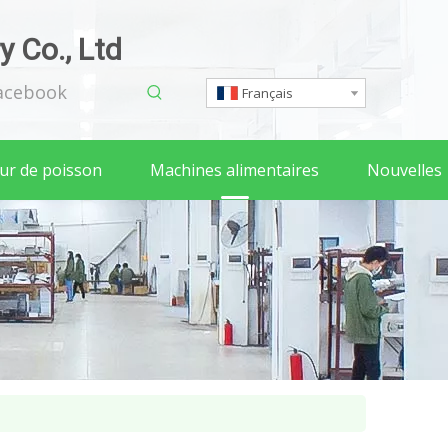
 Co., Ltd
acebook
Français
eur de poisson
Machines alimentaires
Nouvelles