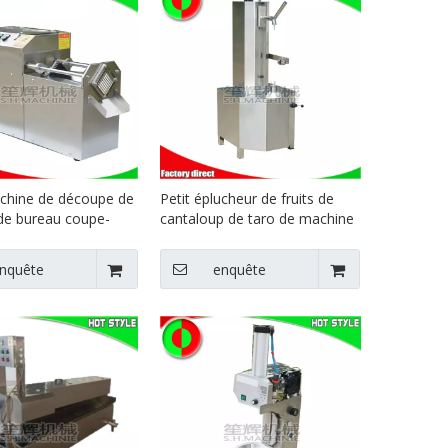
achine de découpe de
Petit éplucheur de fruits de
de bureau coupe-
cantaloup de taro de machine
mmes de terre taro
d'épluchage de papaye de
 refendre la carotte
citrouille de bureau
nquête
enquête