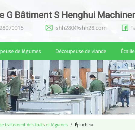
 G Bâtiment S Henghui Machinery
128070015
shh280@shh28.com
F
peuse de légumes
Découpeuse de viande
Écaill
e traitement des fruits et légumes
/
Éplucheur