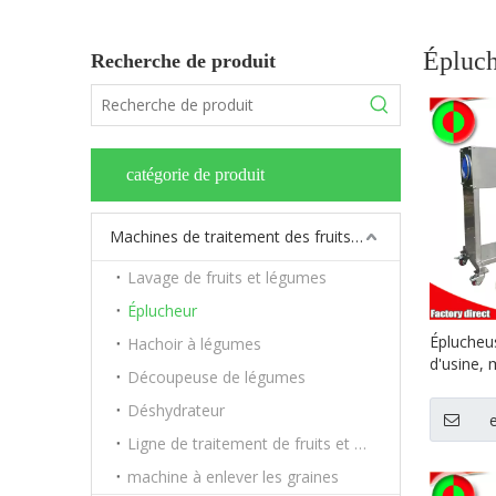
Épluc
Recherche de produit
catégorie de produit
Machines de traitement des fruits et légumes
Lavage de fruits et légumes
Éplucheur
Éplucheu
Hachoir à légumes
d'usine,
Découpeuse de légumes
du manio
alimentai
Déshydrateur
manioc
Ligne de traitement de fruits et légumes
machine à enlever les graines