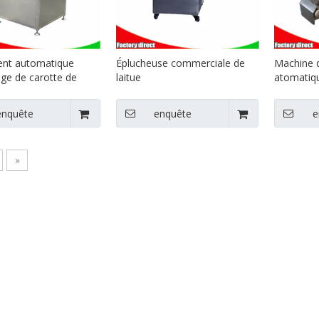
nt automatique
Éplucheuse commerciale de
Machine 
age de carotte de
laitue
atomatiqu
re de pommes de
c éplucheur de fruits
enquête
enquête
e
au
»