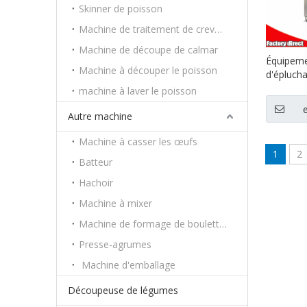
Skinner de poisson
Machine de traitement de crevettes
Machine de découpe de calmar
Équipeme
Machine à découper le poisson
d'épluch
gingemb
machine à laver le poisson
terre ave
de coute
Autre machine
Machine à casser les œufs
1
2
Batteur
Hachoir
Machine à mixer
Machine de formage de boulettes
Presse-agrumes
Machine d'emballage
Découpeuse de légumes