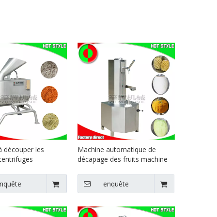
 découper les
Machine automatique de
entrifuges
décapage des fruits machine
aux machine à
de décapage des citrouilles
 les pommes de terre
machine de décapage des
nquête
enquête
 découper les
fruits ananas pamplemousse
e terre machine
pastèque