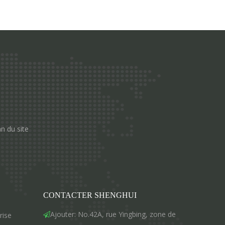
an du site
CONTACTER SHENGHUI
Ajouter: No.42A, rue Yingbing, zone de
rise
