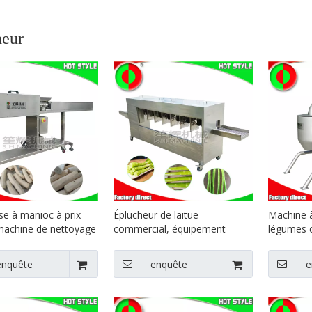
heur
se à manioc à prix
Éplucheur de laitue
Machine à
 machine de nettoyage
commercial, équipement
légumes c
c, machine
d'épluchage d'aubergines
commerci
re, éplucheuse à
longues, éplucheur d'ignames,
découper
enquête
enquête
e
équipement alimentaire de
machine à
cuisine, machine à éplucher la
pommes d
laitue