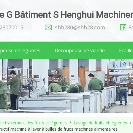
 G Bâtiment S Henghui Machinery
128070015
shh280@shh28.com
F
peuse de légumes
Découpeuse de viande
Écaill
e traitement des fruits et légumes
/
Lavage de fruits et légumes
/
uctif machine à laver à bulles de fruits machines alimentaires