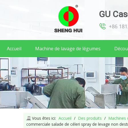
GU Case
+86 18
Accueil
Machine de lavage de légumes
Décou
Vous êtes ici:
Accueil
/
Des produits
/
Machines d
commerciale salade de céleri spray de levage non destr