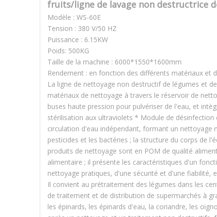
fruits/ligne de lavage non destructrice 
Modèle : WS-60E
Tension : 380 V/50 HZ
Puissance : 6.15KW
Poids: 500KG
Taille de la machine : 6000*1550*1600mm
Rendement : en fonction des différents matériaux et 
La ligne de nettoyage non destructif de légumes et de
matériaux de nettoyage à travers le réservoir de nettoy
buses haute pression pour pulvériser de l'eau, et intègr
stérilisation aux ultraviolets * Module de désinfectio
circulation d'eau indépendant, formant un nettoyage
pesticides et les bactéries ; la structure du corps de 
produits de nettoyage sont en POM de qualité alimenta
alimentaire ; il présente les caractéristiques d'un fon
nettoyage pratiques, d'une sécurité et d'une fiabilité, e
Il convient au prétraitement des légumes dans les cent
de traitement et de distribution de supermarchés à gran
les épinards, les épinards d'eau, la coriandre, les oigno