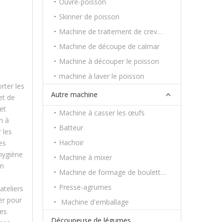
Ouvre-poisson
Skinner de poisson
Machine de traitement de crevettes
Machine de découpe de calmar
Machine à découper le poisson
machine à laver le poisson
rter les
Autre machine
et de
et
Machine à casser les œufs
n à
Batteur
 les
Hachoir
es
'hygiène
Machine à mixer
un
Machine de formage de boulettes
Presse-agrumes
ateliers
er pour
Machine d'emballage
les
Découpeuse de légumes