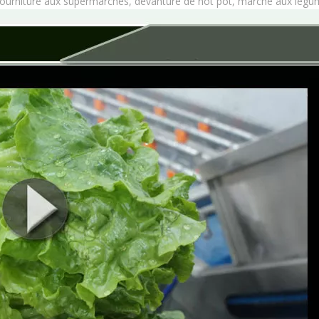
 fourniture aux supermarchés, devanture de hot pot, marché aux légu