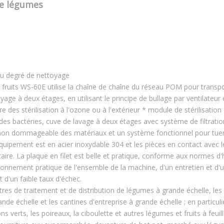
de légumes
du degré de nettoyage
 fruits WS-60E utilise la chaîne de chaîne du réseau POM pour transpo
age à deux étages, en utilisant le principe de bullage par ventilateur 
e des stérilisation à l'ozone ou à l'extérieur * module de stérilisation 
n des bactéries, cuve de lavage à deux étages avec système de filtratio
 non dommageable des matériaux et un système fonctionnel pour tuer
l'équipement est en acier inoxydable 304 et les pièces en contact avec l
ire. La plaque en filet est belle et pratique, conforme aux normes d
ctionnement pratique de l'ensemble de la machine, d'un entretien et d'
t d'un faible taux d'échec.
res de traitement et de distribution de légumes à grande échelle, les 
de échelle et les cantines d'entreprise à grande échelle ; en particuli
ns verts, les poireaux, la ciboulette et autres légumes et fruits à feuil