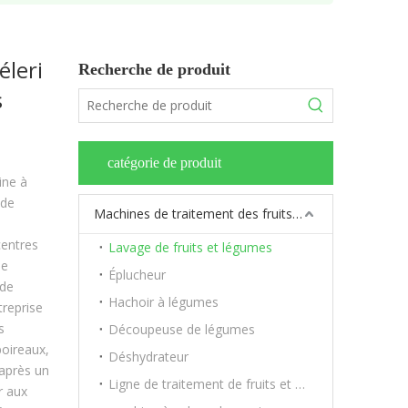
éleri
Recherche de produit
s
catégorie de produit
ine à
 de
Machines de traitement des fruits et légumes
centres
Lavage de fruits et légumes
de
Éplucheur
 de
Hachoir à légumes
treprise
s
Découpeuse de légumes
poireaux,
Déshydrateur
 après un
Ligne de traitement de fruits et légumes
r aux