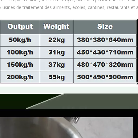
x usines de traitement des aliments, écoles, cantines, restaurants et 