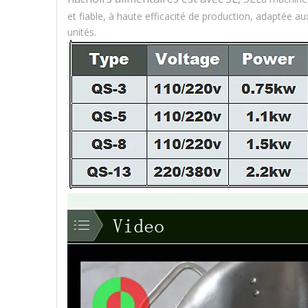
et fiable, à haute efficacité de production, adaptée au
unités.