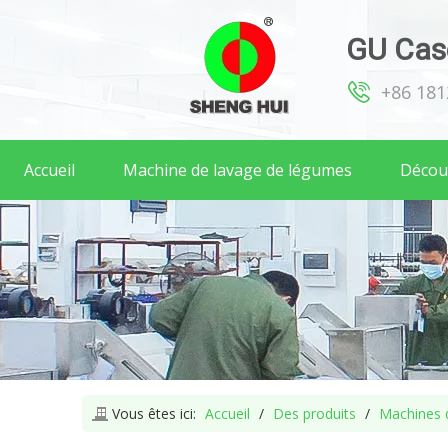
GU Case
+86 18
Accueil
Machine de lavage de légumes
Décou
Vous êtes ici:
Accueil
/
Des produits
/
Machines d