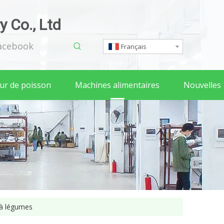
 Co., Ltd
acebook
Français
eur de poisson
Machines alimentaires
Nouvelles
 à légumes