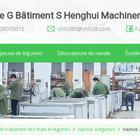
 G Bâtiment S Henghui Machinery
128070015
shh280@shh28.com
F
peuse de légumes
Découpeuse de viande
Écaill
e traitement des fruits et légumes
/
Hachoir à légumes
/
Hachoir