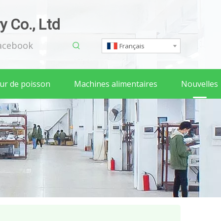
 Co., Ltd
acebook
Français
eur de poisson
Machines alimentaires
Nouvelles