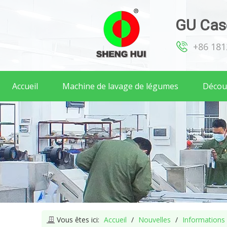
GU Case
+86 18
Accueil
Machine de lavage de légumes
Décou
Vous êtes ici:
Accueil
/
Nouvelles
/
Informations s