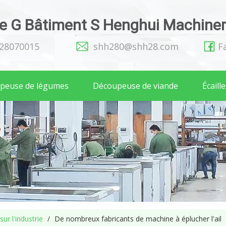
 G Bâtiment S Henghui Machinery
128070015
shh280@shh28.com
F
peuse de légumes
Découpeuse de viande
Écaill
ur l'industrie
/
De nombreux fabricants de machine à éplucher l'ail